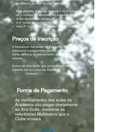
por jovens de nível de jogo semelhante.
Está prevista a criação de mais 1 ou 2 turmas
se o numero de alunos o vier a permitir, com
aulas sempre aos domingos:
A 2ª turma funcionará das 10h30 às 11h30 e,
Uma 3ª turma terá aulas, das 11h30 às 12h30.
Preços de Inscrição
A frequência das aulas da Academia Xira Golfe,
pressupõe o pagamento mensal, efetuado na
última semana do mês anterior, dos seguintes
valores:
Sócios do Xira Golfe que se inscrevam pela
primeira vez em aula
s da
Academia:
Iniciados ...............
............ 25€/mês
Forma de Pagamento
As mensalidades das aulas da
Academia são pagas diretamente
ao Xira Golfe, mediante as
referências Multibanco que o
Clube enviará.