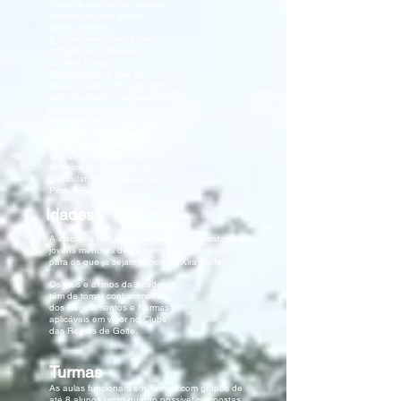
Caso os alunos não tenham
material de jogo próprio
serão cedidos,
gratuitamente, tacos que
poderão ser utilizados
durante a aula.
Recomenda-se que os
alunos pratiquem golfe para
além do horário das aulas,
para o que podem ser
acompanhados pelos pais.
Os alunos da Academia
poderão participar, sem
qualquer custo, em alguns
torneios do Xiragolfe, em
particular, nos torneios de
Pitch & Putt.
Idades
A inscrição nas aulas da Academia é limitada a
jovens menores de 18 anos, com prioridade
para os que já sejam sócios do Xira Golfe.
Os pais e alunos da Academia
têm de tomar conhecimento
dos Regulamentos e Normas
aplicáveis em vigor no Clube,
das Regras de Golfe.
Turmas
As aulas funcionam em Turmas com grupos de
até 8 alunos tanto quanto possível compostas