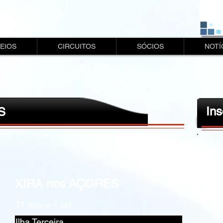
EIOS
CIRCUITOS
SÓCIOS
NOTÍ
Ins
S
XIRA nos AÇORES
31 ago a 4 set
Ilha Terceira