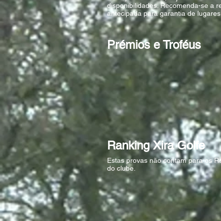
disponibilidades. Recomenda-se a r
antecipada para garantia de lugares
Prémios e Troféus
Ranking Xira Golfe
Estas provas não contam para os R
do clube.