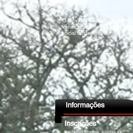
O Xira Golfe está de regresso
várias modalidades, num pro
social neste torneio!
Informações
Inscrições*
Inscrições abertas, sujeitas às