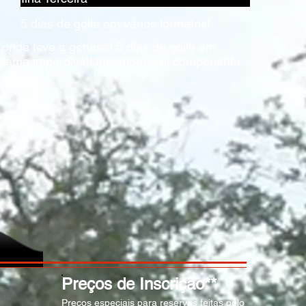
5 dias de golfe em vários formatos!
 onde teve a génese! 5 dias de golfe em
grama imperdível! Incomparável componente
Preços de Inscrição**
Preços especiais para reservas feitas pelo