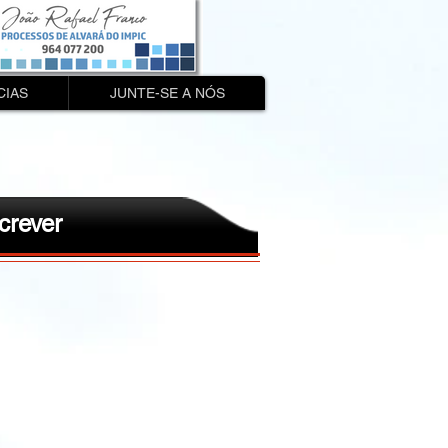
CIAS
JUNTE-SE A NÓS
crever