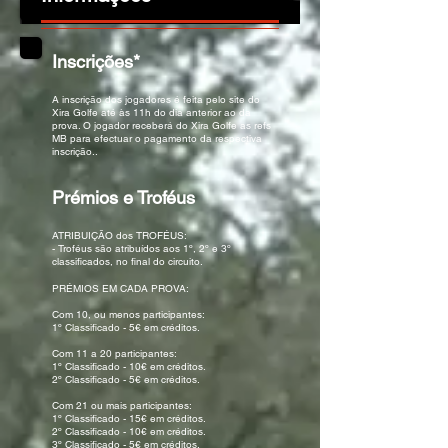
Inscrições*
A inscrição dos jogadores é feita pelo site do
Xira Golfe até às 11h do dia anterior ao da
prova. O jogador receberá do Xira Golfe as refs
MB para efectuar o pagamento da respectiva
inscrição..
Prémios e Troféus
ATRIBUIÇÃO dos TROFÉUS:
- Troféus são atribuídos aos 1º, 2º e 3º
classificados, no final do circuito.
PRÉMIOS EM CADA PROVA:
Com 10, ou menos participantes:
1º Classificado - 5€ em créditos.
Com 11 a 20 participantes:
1º Classificado - 10€ em créditos.
2º Classificado - 5€ em créditos.
Com 21 ou mais participantes:
1º Classificado - 15€ em créditos.
2º Classificado - 10€ em créditos.
3º Classificado - 5€ em créditos.