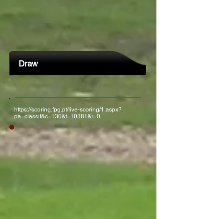
Draw
https://scoring.fpg.pt/live-scoring/1.aspx?
pa=classif&c=130&t=10381&r=0