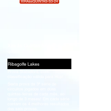
XIRAàsQUINTAS-S3-24
Xira às Quintas Série 3-6
quinta, 21nov.
Ribagolfe Lakes
Prova Stableford, com
classificação válida para Hcp!
Sexta prova da 3ª série de
circuitos jogados em duas
quintas-feiras de cada mês, ao
longo de 3 meses! Em cada série
contam os 4 melhores resultados
das seis provas.