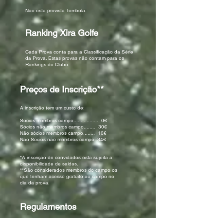
Não está prevista Tômbola.
Ranking Xira Golfe
Cada Prova conta para a Classificação da Série
da Prova. Estas provas não contam para os
Rankings do Clube.
Preços de Inscrição**
A inscrição tem um custo de:
Sócios membros campo................. 6€
Sócios não membros campo........ 30€
Não sócios membros campo........ 10€
Não Sócios não membros campo. 34€
*A inscrição de convidados está sujeita a
disponibilidade de saídas.
**São considerados membros do campo os
que tenham acesso gratuito ao campo no
dia da prova.
Regulamentos