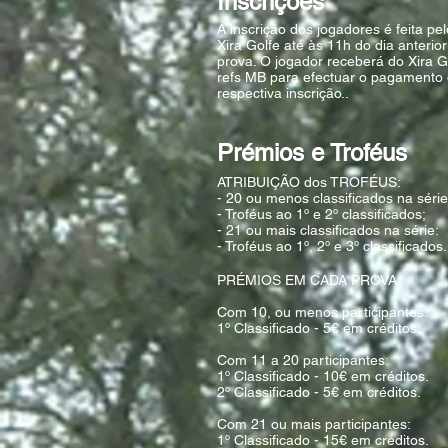
Inscrições*
A inscrição dos jogadores é feita pel
Xira Golfe até às 11h do dia anterio
prova. O jogador receberá do Xira G
refs MB para efectuar o pagamento
respectiva inscrição..
Prémios e Troféus
ATRIBUIÇÃO dos TROFÉUS:
- 20 ou menos classificados na série
- Troféus ao 1º e 2º classificados;
- 21 ou mais classificados na série:
- Troféus ao 1º, 2º e 3º classificados.
PRÉMIOS EM CADA PROVA:
Com 10, ou menos participantes:
1º Classificado - 5€ em créditos.
Com 11 a 20 participantes:
1º Classificado - 10€ em créditos.
2º Classificado - 5€ em créditos.
Com 21 ou mais participantes:
1º Classificado - 15€ em créditos.