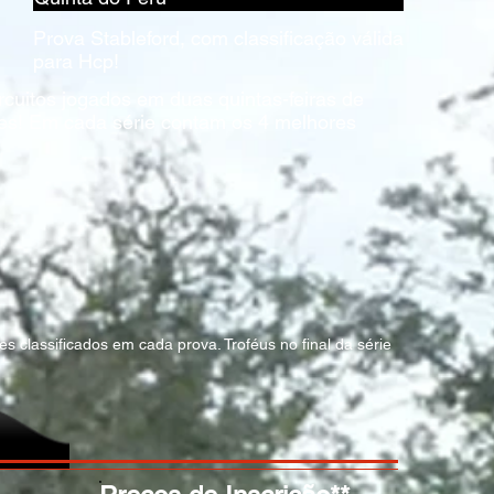
Prova Stableford, com classificação válida
para Hcp!
ircuitos jogados em duas quintas-feiras de
es! Em cada série contam os 4 melhores
s classificados em cada prova. Troféus no final da série