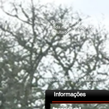
Quinta prova da 1ª série de c
cada mês, ao longo de 3 mes
resultados das seis provas.
Prémios, em créditos, para os melhore
para os melhores classificados.
Informações