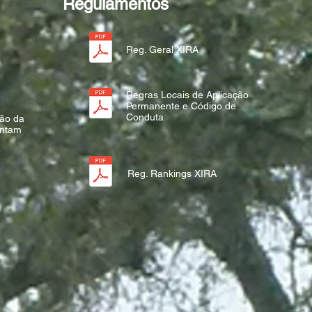
Regulamentos
Reg. Geral XIRA
Regras Locais de Aplicação
Permanente e Código de
Conduta
ção da
ontam
Reg. Rankings XIRA