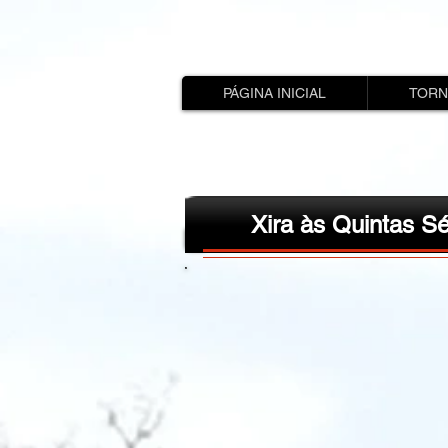
PÁGINA INICIAL
TORN
Xira às Quintas Sé