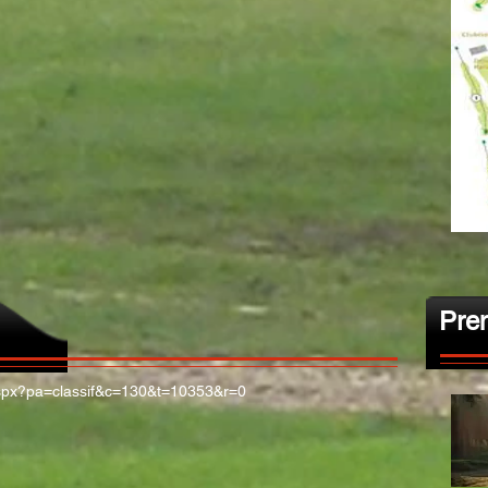
Pre
1.aspx?pa=classif&c=130&t=10353&r=0