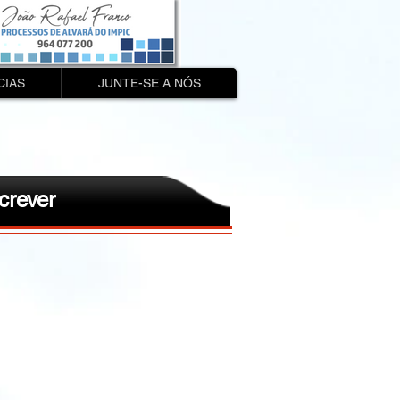
CIAS
JUNTE-SE A NÓS
crever