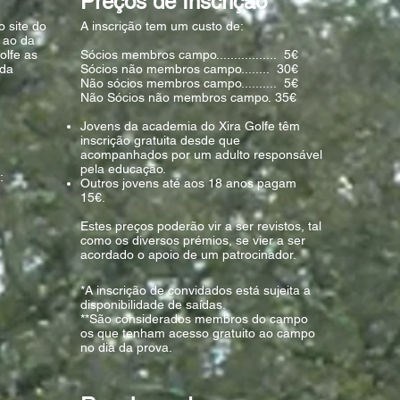
Preços de Inscrição**
o site do
A inscrição tem um custo de:
r ao da
olfe as
Sócios membros campo................. 5€
 da
Sócios não membros campo........ 30€
Não sócios membros campo.......... 5€
Não Sócios não membros campo. 35€
Jovens da academia do Xira Golfe têm
inscrição gratuita desde que
acompanhados por um adulto responsável
pela educação.
:
Outros jovens até aos 18 anos pagam
15€.
Estes preços poderão vir a ser revistos, tal
como os diversos prémios, se vier a ser
acordado o apoio de um patrocinador.
*A inscrição de convidados está sujeita a
disponibilidade de saídas.
**São considerados membros do campo
os que tenham acesso gratuito ao campo
no dia da prova.