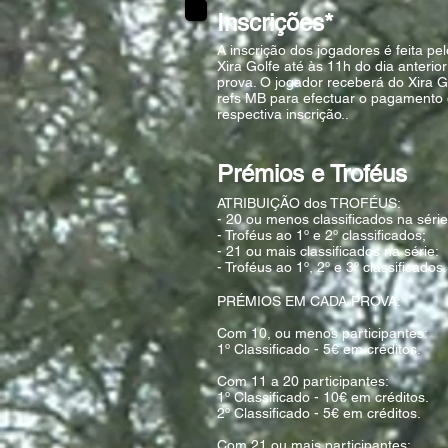
Inscrições*
A inscrição dos jogadores é feita pel
Xira Golfe até às 11h do dia anterio
prova. O jogador receberá do Xira G
refs MB para efectuar o pagamento
respectiva inscrição..
Prémios e Troféus
ATRIBUIÇÃO dos TROFÉUS:
- 20 ou menos classificados na série
- Troféus ao 1º e 2º classificados;
- 21 ou mais classificados na série:
- Troféus ao 1º, 2º e 3º classificados.
PRÉMIOS EM CADA PROVA:
Com 10, ou menos participantes:
1º Classificado - 5€ em créditos.
Com 11 a 20 participantes:
1º Classificado - 10€ em créditos.
2º Classificado - 5€ em créditos.
Com 21 ou mais participantes: