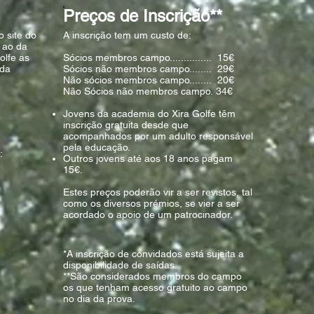
Preços de Inscrição**
o site do
A inscrição tem um custo de:
r ao da
olfe as
Sócios membros campo............... 15€
 da
Sócios não membros campo........ 29€
Não sócios membros campo........ 20€
Não Sócios não membros campo. 34€
Jovens da academia do Xira Golfe têm
inscrição gratuita desde que
acompanhados por um adulto responsável
pela educação.
:
Outros jovens até aos 18 anos pagam
15€.
Estes preços poderão vir a ser revistos, tal
como os diversos prémios, se vier a ser
acordado o apoio de um patrocinador.
*A inscrição de convidados está sujeita a
disponibilidade de saídas.
**São considerados membros do campo
os que tenham acesso gratuito ao campo
no dia da prova.