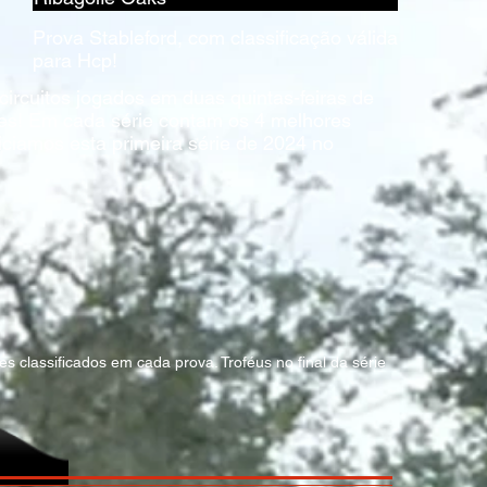
Prova Stableford, com classificação válida
para Hcp!
 circuitos jogados em duas quintas-feiras de
es! Em cada série contam os 4 melhores
niciamos esta primeira série de 2024 no
s classificados em cada prova. Troféus no final da série