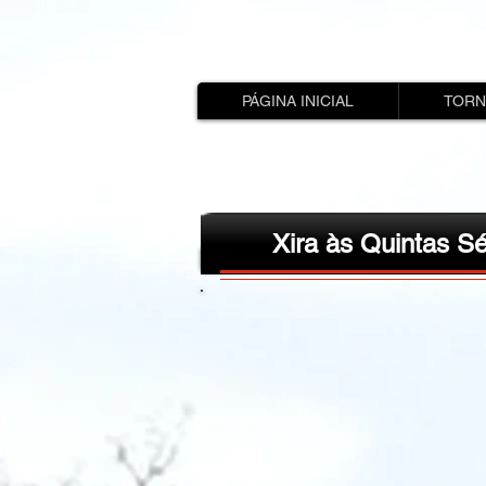
PÁGINA INICIAL
TORN
Xira às Quintas Sé