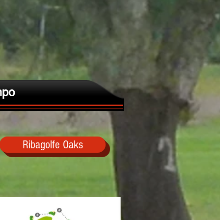
po
Ribagolfe Oaks