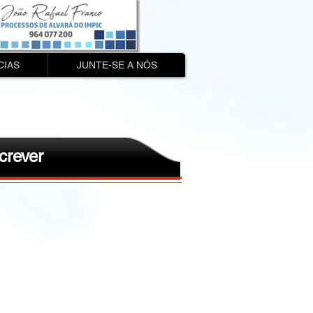
CIAS
JUNTE-SE A NÓS
crever