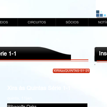
EIOS
CIRCUITOS
SÓCIOS
NOTÍ
Ins
rie 1-1
XIRAàsQUINTAS-S1-25
Xira às Quintas Série 1-1
quinta, 11jan.
Ribagolfe Oaks