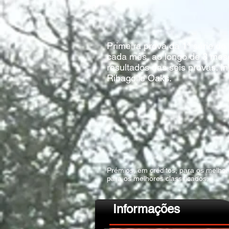
Primeira prova da 1ª série de
cada mês, ao longo de 3 mes
resultados das seis provas. I
Ribagolfe Oaks.
Prémios, em créditos, para os melhore
para os melhores classificados.
Informações