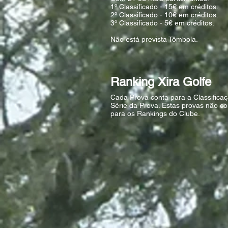
1º Classificado - 15€ em créditos.
2º Classificado - 10€ em créditos.
3º Classificado - 5€ em créditos.
Não está prevista Tômbola.
Ranking Xira Golfe
Cada Prova conta para a Classifica
Série da Prova. Estas provas não c
para os Rankings do Clube.