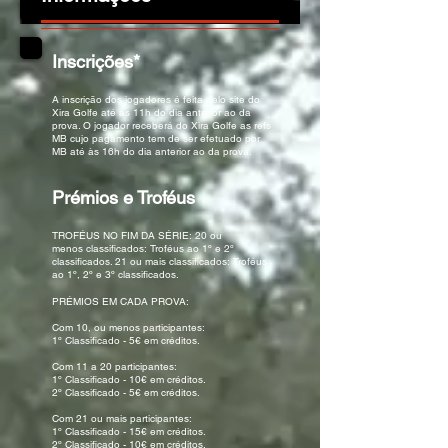
Inscrições*
A inscrição dos jogadores é feita pelo site do
Xira Golfe até às 11h do dia anterior ao da
prova. O jogador receberá do Xira Golfe as refs
MB cujo pagamento tem de ser efetuado por
MB até às 16h do dia anterior ao da prova.
Prémios e Troféus
TROFÉUS NO FIM DA SÉRIE: ​20 ou
menos classificados: Troféus ao 1º e 2º
classificados. 21 ou mais classificados: Troféus
ao 1º, 2º e 3º classificados.
PRÉMIOS EM CADA PROVA:
Com 10, ou menos participantes:
1º Classificado - 5€ em créditos.
Com 11 a 20 participantes:
1º Classificado - 10€ em créditos.
2º Classificado - 5€ em créditos.
Com 21 ou mais participantes:
1º Classificado - 15€ em créditos.
2º Classificado - 10€ em créditos.