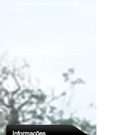
4 melhores resultados das seis
provas.
Prémios para os melhores classificados
em cada prova. Troféus no final da série
para os melhores classificados.
Informações