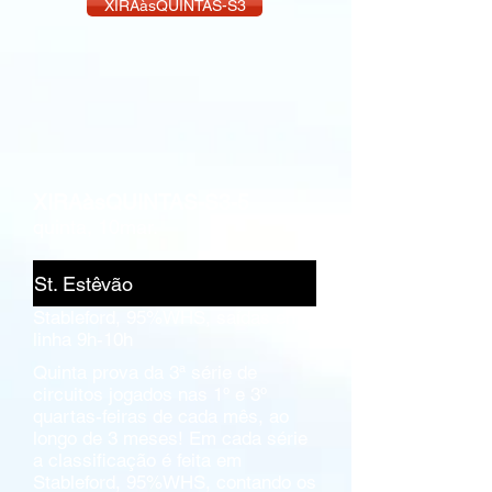
XIRAàsQUINTAS-S3
XIRAàsQUINTAS-S3-5
quinta, 10mar.
St. Estêvão
Stableford, 95%WHS, saídas em
linha 9h-10h
Quinta prova da 3ª série de
circuitos jogados nas 1º e 3º
quartas-feiras de cada mês, ao
longo de 3 meses! Em cada série
a classificação é feita em
Stableford, 95%WHS, contando os