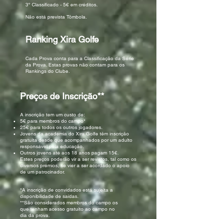
3º Classificado - 5€ em créditos.
Não está prevista Tômbola.
Ranking Xira Golfe
Cada Prova conta para a Classificação da Série
da Prova. Estas provas não contam para os
Rankings do Clube.
Preços de Inscrição**
A inscrição tem um custo de:
5€ para membros do campo*
25€ para todos os outros jogadores.
Jovens da academia do Xira Golfe têm inscrição
gratuita desde que acompanhados por um adulto
responsável pela educação.
Outros jovens até aos 18 anos pagam 15€.
Estes preços poderão vir a ser revistos, tal como os
diversos prémios, se vier a ser acordado o apoio
de um patrocinador.
*A inscrição de convidados está sujeita a
disponibilidade de saídas.
**São considerados membros do campo os
que tenham acesso gratuito ao campo no
dia da prova.