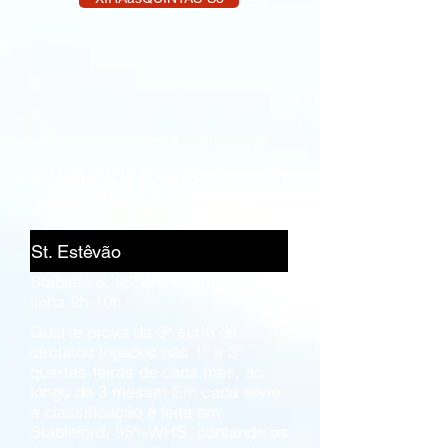
XIRAàsQUINTAS-S3-4
quinta, 24fev.
St. Estêvão
Stableford, 95%WHS, saídas em
linha 9h-10h
Quarta prova da 3ª série de
circuitos jogados nas 1º e 3º
quartas-feiras de cada mês, ao
longo de 3 meses! Em cada série
a classificação é feita em
Stableford, 95%WHS, contando os