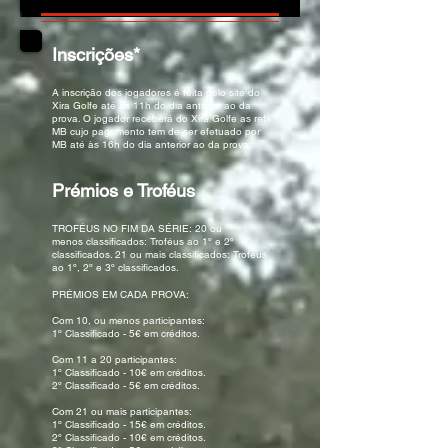
Inscrições*
A inscrição dos jogadores é feita pelo site do
Xira Golfe até às 11h do dia anterior ao da
prova. O jogador receberá do Xira Golfe as refs
MB cujo pagamento tem de ser efetuado por
MB até às 16h do dia anterior ao da prova.
Prémios e Troféus
TROFÉUS NO FIM DA SÉRIE: ​20 ou
menos classificados: Troféus ao 1º e 2º
classificados. 21 ou mais classificados: Troféus
ao 1º, 2º e 3º classificados.
PRÉMIOS EM CADA PROVA:
Com 10, ou menos participantes:
1º Classificado - 5€ em créditos.
Com 11 a 20 participantes:
1º Classificado - 10€ em créditos.
2º Classificado - 5€ em créditos.
Com 21 ou mais participantes:
1º Classificado - 15€ em créditos.
2º Classificado - 10€ em créditos.