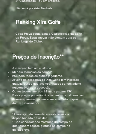
3º Classificado - 5€ em créditos.
Não está prevista Tômbola.
Ranking Xira Golfe
Cada Prova conta para a Classificação da Série
da Prova. Estas provas não contam para os
Rankings do Clube.
Preços de Inscrição**
A inscrição tem um custo de:
5€ para membros do campo*
25€ para todos os outros jogadores.
Jovens da academia do Xira Golfe têm inscrição
gratuita desde que acompanhados por um adulto
responsável pela educação.
Outros jovens até aos 18 anos pagam 15€.
Estes preços poderão vir a ser revistos, tal como os
diversos prémios, se vier a ser acordado o apoio
de um patrocinador.
*A inscrição de convidados está sujeita a
disponibilidade de saídas.
**São considerados membros do campo os
que tenham acesso gratuito ao campo no
dia da prova.