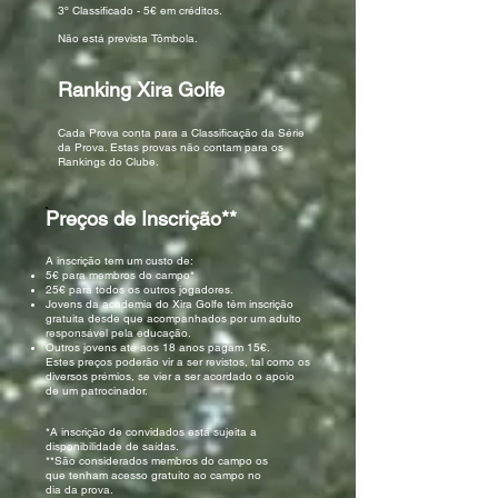
3º Classificado - 5€ em créditos.
Não está prevista Tômbola.
Ranking Xira Golfe
Cada Prova conta para a Classificação da Série
da Prova. Estas provas não contam para os
Rankings do Clube.
Preços de Inscrição**
A inscrição tem um custo de:
5€ para membros do campo*
25€ para todos os outros jogadores.
Jovens da academia do Xira Golfe têm inscrição
gratuita desde que acompanhados por um adulto
responsável pela educação.
Outros jovens até aos 18 anos pagam 15€.
Estes preços poderão vir a ser revistos, tal como os
diversos prémios, se vier a ser acordado o apoio
de um patrocinador.
*A inscrição de convidados está sujeita a
disponibilidade de saídas.
**São considerados membros do campo os
que tenham acesso gratuito ao campo no
dia da prova.