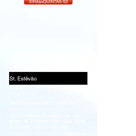
XIRAàsQUINTAS-S2
XIRAàsQUINTAS-S2-3
quinta,4/nov.
St. Estêvão
Stableford, 95%WHS, saídas em
linha 9h-10h
Terceira prova da 2ª série de
circuitos jogados nas 2º e 4º
quintas-feiras de cada mês, ao
longo de 3 meses! Em cada série
a classificação é feita em
Stableford, 95%WHS, contando os