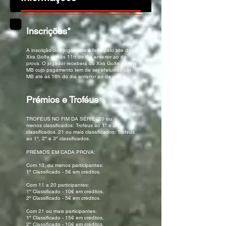
Inscrições*
A inscrição dos jogadores é feita pelo site do
Xira Golfe até às 11h do dia anterior ao da
prova. O jogador receberá do Xira Golfe as refs
MB cujo pagamento tem de ser efetuado por
MB até às 16h do dia anterior ao da prova.
Prémios e Troféus
TROFÉUS NO FIM DA SÉRIE: ​20 ou
menos classificados: Troféus ao 1º e 2º
classificados. 21 ou mais classificados: Troféus
ao 1º, 2º e 3º classificados.
PRÉMIOS EM CADA PROVA:
Com 10, ou menos participantes:
1º Classificado - 5€ em créditos.
Com 11 a 20 participantes:
1º Classificado - 10€ em créditos.
2º Classificado - 5€ em créditos.
Com 21 ou mais participantes:
1º Classificado - 15€ em créditos.
2º Classificado - 10€ em créditos.