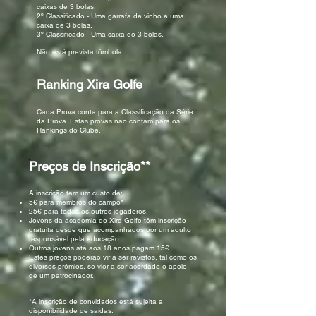
caixas de 3 bolas.
2º Classificado - Uma garrafa de vinho e uma
caixa de 3 bolas.
3º Classificado - Uma caixa de 3 bolas.
Não está prevista tômbola.
Ranking Xira Golfe
Cada Prova conta para a Classificação da Série
da Prova. Estas provas não contam para os
Rankings do Clube.
Preços de Inscrição**
A inscrição tem um custo de:
5€ para membros do campo*
25€ para todos os outros jogadores.
Jovens da academia do Xira Golfe têm inscrição
gratuita desde que acompanhados por um adulto
responsável pela educação.
Outros jovens até aos 18 anos pagam 15€.
Estes preços poderão vir a ser revistos, tal como os
diversos prémios, se vier a ser acordado o apoio
de um patrocinador.
*A inscrição de convidados está sujeita a
disponibilidade de saídas.