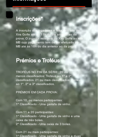
Inscrições*
A inscrição dos jogadores é feita pelo site do
Xira Golfe até às 11h do dia anterior ao da
prova. O jogador receberá do Xira Golfe as refs
MB cujo pagamento tem de ser efetuado por
MB até às 16h do dia anterior ao da prova.
Prémios e Troféus
TROFÉUS NO FIM DA SÉRIE: ​20 ou
menos classificados: Troféus ao 1º e 2º
classificados. 21 ou mais classificados: Troféus
ao 1º, 2º e 3º classificados.
PRÉMIOS EM CADA PROVA:
Com 10, ou menos participantes:
1º Classificado - Uma garrafa de vinho.
Com 11 a 20 participantes:
1º Classificado - Uma garrafa de vinho e uma
caixa de três bolas.
2º Classificado - Uma caixa de 3 bolas.
Com 21 ou mais participantes:
1º Classificado - Uma garrafa de vinho e duas