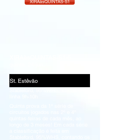
XIRAàsQUINTAS-S1
XIRAàsQUINTAS-S1-5
quinta, 24/jun.
St. Estêvão
Stableford, 95%WHS, saídas em
linha 9h-10h
Quinta prova da 1ª série de
circuitos jogados nas 2º e 4º
quintas-feiras de cada mês, ao
longo de 3 meses! Em cada série
a classificação é feita em
Stableford, 95%WHS, contando os