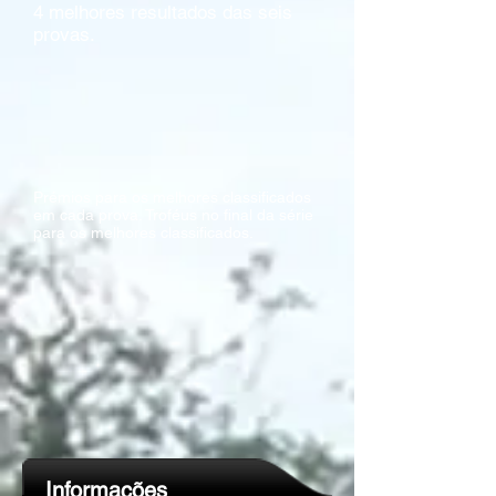
4 melhores resultados das seis
provas.
Prémios para os melhores classificados
em cada prova. Troféus no final da série
para os melhores classificados.
Informações