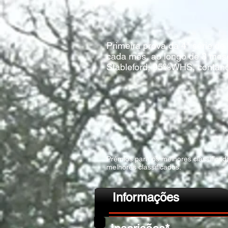
Primeira prova da 4ª série de 
cada mês, ao longo de 3 meses
Stableford, 95%WHS, contando
Prémios para os melhores classificado
melhores classificados.
Informações