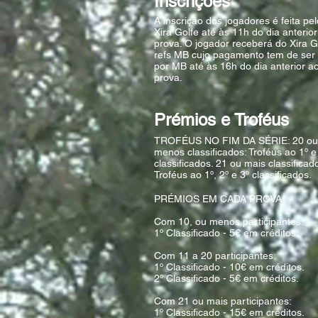
Inscrições*
A inscrição dos jogadores é feita pel
Xira Golfe até às 11h do dia anterio
prova. O jogador receberá do Xira G
refs MB cujo pagamento tem de ser
por MB até às 16h do dia anterior a
prova.
Prémios e Troféus
TROFÉUS NO FIM DA SÉRIE: ​20 o
menos classificados: Troféus ao 1º e
classificados. 21 ou mais classificad
Troféus ao 1º, 2º e 3º classificados.
PRÉMIOS EM CADA PROVA:
Com 10, ou menos participantes:
1º Classificado - 5€ em créditos.
Com 11 a 20 participantes:
1º Classificado - 10€ em créditos.
2º Classificado - 5€ em créditos.
Com 21 ou mais participantes:
1º Classificado - 15€ em créditos.