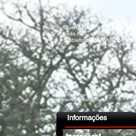
Quarta prova da 1ª série de ci
cada mês, ao longo de 3 meses
Stableford, 95%WHS, contando
Prémios para os melhores classificado
melhores classificados.
Informações