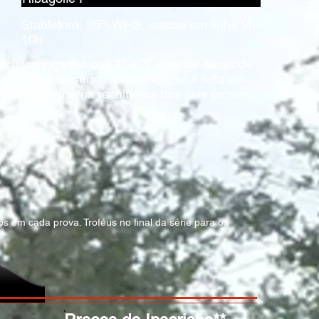
Stableford, 95%WHS, saídas em linha 9h-
10h
rcuitos jogados nas 1º e 3º quartas-feiras de
! Em cada série a classificação é feita em
 os 4 melhores resultados das seis provas.
s em cada prova. Troféus no final da série para os