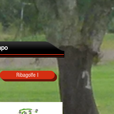
po
Ribagolfe I