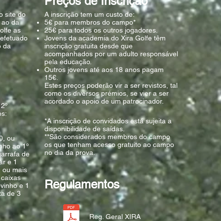
Preços de Inscrição**
o site do
A inscrição tem um custo de:
r ao da
5€ para membros do campo*
olfe as
25€ para todos os outros jogadores.
 efetuado
Jovens da academia do Xira Golfe têm
o da
inscrição gratuita desde que
acompanhados por um adulto responsável
pela educação.
Outros jovens até aos 18 anos pagam
15€.
Estes preços poderão vir a ser revistos, tal
como os diversos prémios, se vier a ser
u
acordado o apoio de um patrocinador.
 2º
os:
*A inscrição de convidados está sujeita a
disponibilidade de saídas.
**São considerados membros do campo
, ou
os que tenham acesso gratuito ao campo
inho ao 1º
no dia da prova.
garrafa de
ar e 1
1 ou mais
 caixas
Regulamentos
 vinho e 1
xa de 3
Reg. Geral XIRA