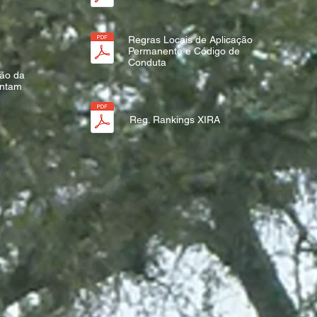
Regras Locais de Aplicação
Permanente e Código de
Conduta
ção da
ontam
Reg. Rankings XIRA