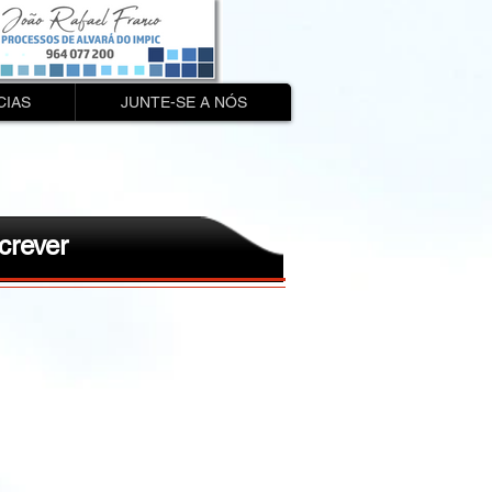
CIAS
JUNTE-SE A NÓS
crever