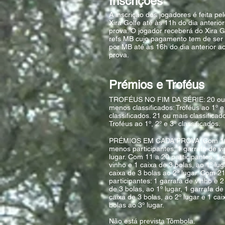
Inscrições*
A inscrição dos jogadores é feita pel
Xira Golfe até às 11h do dia anterio
prova. O jogador receberá do Xira G
refs MB cujo pagamento tem de ser
por MB até às 16h do dia anterior a
prova.
Prémios e Troféus
TROFÉUS NO FIM DA SÉRIE: ​20 o
menos classificados: Troféus ao 1º e
classificados. 21 ou mais classificad
Troféus ao 1º, 2º e 3º classificados.
PRÉMIOS EM CADA PROVA: Com 10
menos participantes: 1 garrafa de v
lugar. Com 11 a 20 participantes: 1 
vinho e 1 caixa de 3 bolas, ao 1º lug
caixa de 3 bolas ao 2º lugar. Com 2
participantes: 1 garrafa de vinho e 2
de 3 bolas, ao 1º lugar, 1 garrafa de
caixa de 3 bolas, ao 2º lugar e 1 cai
bolas ao 3º lugar.
Não está prevista Tômbola.