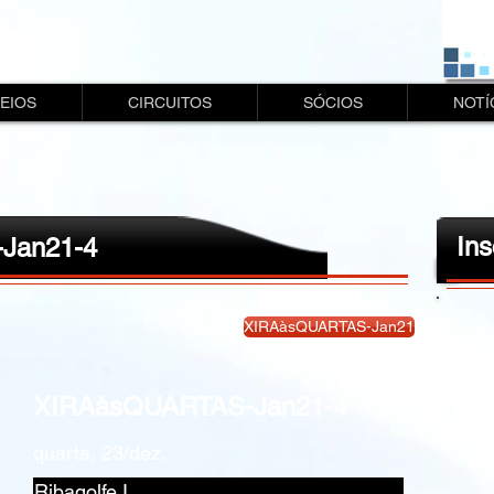
EIOS
CIRCUITOS
SÓCIOS
NOTÍ
Ins
Jan21-4
XIRAàsQUARTAS-Jan21
XIRAàsQUARTAS-Jan21-4
quarta, 23/dez.
Ribagolfe I