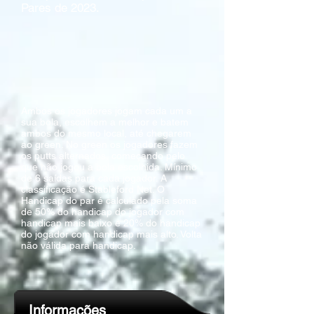
Pares de 2023.
Ambos os jogadores jogam cada um a
sua bola, escolhem a melhor e batem
ambos do mesmo local, até chegarem
ao green. No green os jogadores fazem
os putts alternados, começando pelo
que não jogou a bola escolhida. Mínimo
de 6 saídas para cada jogador. A
classificação é Stableford Net. O
Handicap do par é calculado pela soma
de 50% do handicap do jogador com
handicap mais baixo e 20% do handicap
do jogador com handicap mais alto. Volta
não válida para handicap.
Informações