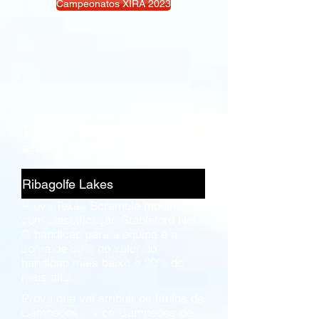
Campeonatos XIRA 2023
Torneio Pares 2023
sábado, 2dez.
Ribagolfe Lakes
Prova Texas Scramble modificado,
com classificação Stableford Net.
O handicap para a equipa é a
soma de 50% do valor do
handicap mais baixo e 20% do
mais alto.
Prova que vai atribuir os títulos de
Campeões e Vice-Campeões de