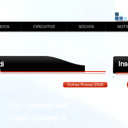
EIOS
CIRCUITOS
SÓCIOS
NOTÍ
Ins
di
8
Outras Provas 2026
Xira - Santogal Audi
Ordem de Mérito 8