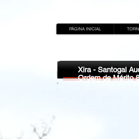
PÁGINA INICIAL
TORN
Xira - Santogal Au
Ordem de Mérito 