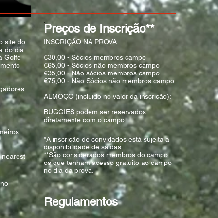
Preços de Inscrição**
o site do
INSCRIÇÃO NA PROVA:
a do dia
a Golfe
€30,00 - Sócios membros campo
gamento
€65,00 - Sócios não membros campo
€35,00 - Não sócios membros campo
€75,00 - Não Sócios não membros campo
ogadores.
ALMOÇO (incluido no valor da inscrição):
BUGGIES podem ser reservados
diretamente com o campo.
imeiros
*A inscrição de convidados está sujeita a
disponibilidade de saídas.
**São considerados membros do campo
 "nearest
os que tenham acesso gratuito ao campo
no dia da prova.
 no
Regulamentos