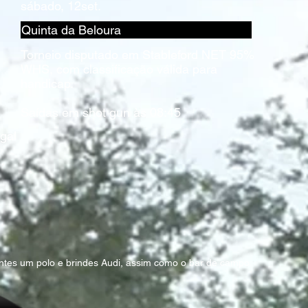
sábado, 12set.
Quinta da Beloura
Torneio disputado em Stableford NET 95%
WHS, com classificação válida para
handicap.
Saídas em shot gun às 08:45
gal
antes um polo e brindes Audi, assim como o bar de campo.