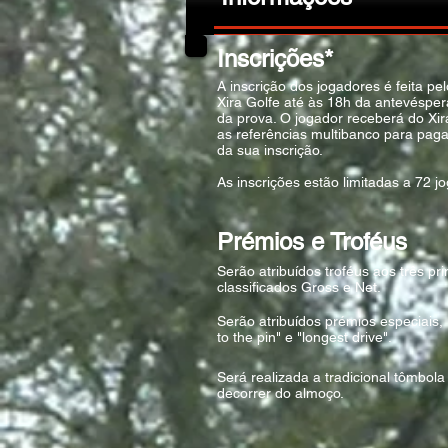
Inscrições*
A inscrição dos jogadores é feita pel
Xira Golfe até às 18h da antevésper
da prova. O jogador receberá do Xir
as referências multibanco para pa
da sua inscrição.
As inscrições estão limitadas a 72 j
Prémios e Troféus
Serão atribuídos troféus aos três pr
classificados Gross e Net.
Serão atribuídos prémios especiais,
to the pin" e "longest drive".
Será realizada a tradicional tômbola
decorrer do almoço.