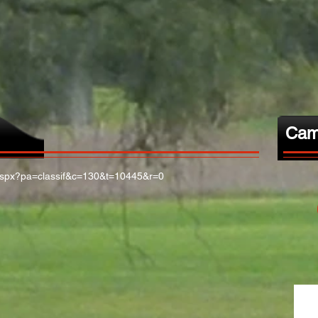
Cam
/1.aspx?pa=classif&c=130&t=10445&r=0