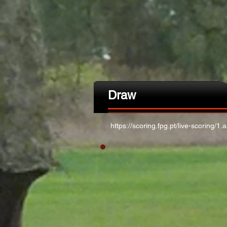
Draw
https://scoring.fpg.pt/live-scoring