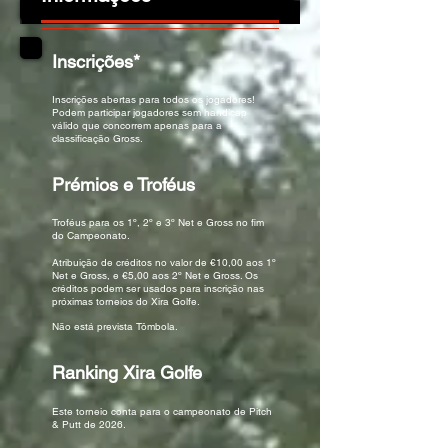
Inscrições*
Inscrições abertas para todos os jogadores!
Podem participar jogadores sem handicap
válido que concorrem apenas para a
classificação Gross.
Prémios e Troféus
Troféus para os 1º, 2º e 3º Net e Gross no fim
do Campeonato.
Atribuição de créditos no valor de €10,00 aos 1º
Net e Gross, e €5,00 aos 2º Net e Gross. Os
créditos podem ser usados para inscrição nas
próximas torneios do Xira Golfe.
Não está prevista Tômbola.
Ranking Xira Golfe
Este torneio conta para o campeonato de Pitch
& Putt de 2026.