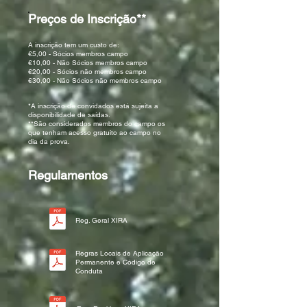
Preços de Inscrição**
A inscrição tem um custo de:
€5,00 - Sócios membros campo
€10,00 - Não Sócios membros campo
€20,00 - Sócios não membros campo
€30,00 - Não Sócios não membros campo
*A inscrição de convidados está sujeita a
disponibilidade de saídas.
**São considerados membros do campo os
que tenham acesso gratuito ao campo no
dia da prova.
Regulamentos
Reg. Geral XIRA
Regras Locais de Aplicação
Permanente e Código de
Conduta