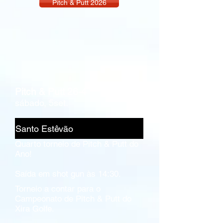
Pitch & Putt 2026
Pitch & Putt 26-4
sábado, 5set.
Santo Estêvão
Quarto torneio de Pitch & Putt do
Ano!
Saída em shot gun às 14:30.
Torneio a contar para o
Campeonato de Pitch & Putt do
Xira Golfe.