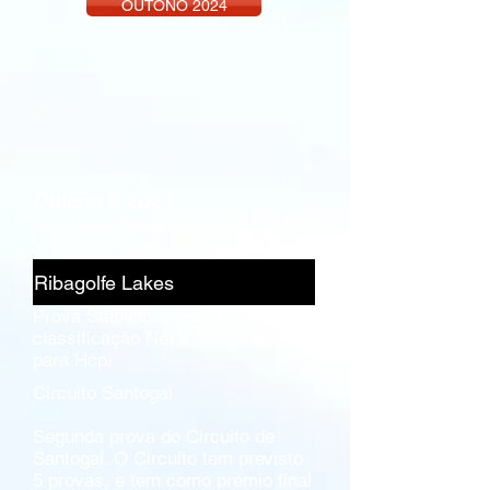
OUTONO 2024
Outono 2 2024
domingo, 29set.
Ribagolfe Lakes
Prova Stableford (95%WHS), com
classificação Net e Gross, válida
para Hcp!
Circuito Santogal
Segunda prova do Circuito de
Santogal. O Circuito tem previsto
5 provas, e tem como prémio final