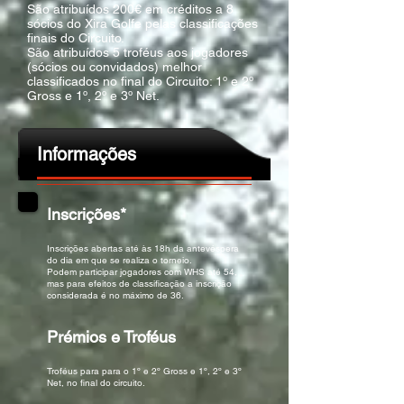
São atribuídos 200€ em créditos a 8
sócios do Xira Golfe pelas classificações
finais do Circuito.
São atribuídos 5 troféus aos jogadores
(sócios ou convidados) melhor
classificados no final do Circuito: 1º e 2º
Gross e 1º, 2º e 3º Net.
Informações
Inscrições*
Inscrições abertas até às 18h da antevéspera
do dia em que se realiza o torneio.
Podem participar jogadores com WHS até 54,
mas para efeitos de classificação a inscrição
considerada é no máximo de 36.
Prémios e Troféus
Troféus para para o 1º e 2º Gross e 1º, 2º e 3º
Net, no final do circuito.