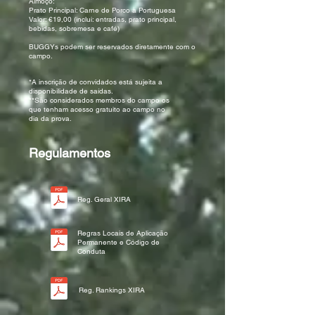
Almoço:
Prato Principal: Carne de Porco à Portuguesa
Valor: €19,00 (inclui: entradas, prato principal,
bebidas, sobremesa e café)
BUGGYs podem ser reservados diretamente com o
campo.
*A inscrição de convidados está sujeita a
disponibilidade de saídas.
**São considerados membros do campo os
que tenham acesso gratuito ao campo no
dia da prova.
Regulamentos
Reg. Geral XIRA
Regras Locais de Aplicação
Permanente e Código de
Conduta
Reg. Rankings XIRA