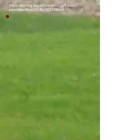
https://scoring.fpg.pt/live-scoring/1.aspx?
pa=classif&c=130&t=10374&r=0