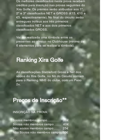
Os melhores classificados nesta prova recebem
créditos para inscrição nas provas seguintes do
Xira Golfe. Os prémios serão atribuídos aos 1º,
2º e 3º classificados NET e GROSS (€15, €10 e
€5, respectivamente). No final do circuito serão
entregues troféus aos três primeiros
classificados NET e aos dois primeiros
classificados GROSS.
Vai ser realizada uma tômbola entre os
presentes ao almoço no Clubhouse (mínimo de
6 elementos para se realizar a tômbola).
Ranking Xira Golfe
As classificações Stableford Gross e Net dos
sócios do Xira Golfe, no fim do Circuito contam
para o Ranking WHS do clube, com um Peso
2x.
Preços de Inscrição**
INSCRIÇÃO NA PROVA:
Sócios membros campo............... 20€
Sócios não membros campo........ 40€
Não sócios membros campo........ 25€
Não Sócios não membros campo. 50€