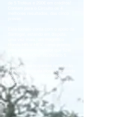
de 5 Troféus e 200€ em créditos!
Contam para o Circuito os 4
melhores resultados, das cinco
provas.
Este torneio conta com o apoio da
Santogal, estando em disputa,
uma vez mais, um magnífico
Honda HR-V HEV, como prémio
para o primeiro jogador que fizer
um "Hole-in-One" no buraco 5.
Todos os participantes receberão
brindes, oferta da Honda, aquando
do levantamento do cartão de
jogo.