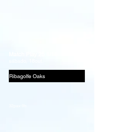
Match Play 25 1/16
sábado, 18out.
Ribagolfe Oaks
32pax-9h