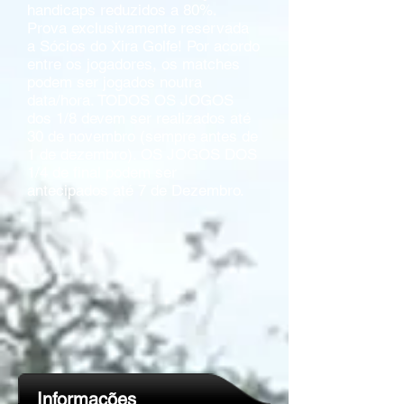
handicaps reduzidos a 80%. ​
Prova exclusivamente reservada
a Sócios do Xira Golfe! Por acordo
entre os jogadores, os matches
podem ser jogados noutra
data/hora. TODOS OS JOGOS
dos 1/8 devem ser realizados até
30 de novembro (sempre antes de
1 de dezembro). OS JOGOS DOS
1/4 de final podem ser
antecipados até 7 de Dezembro.
Informações