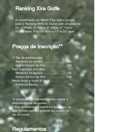
Ranking Xira Golfe
A classificação do Match Play atribui pontos
para o Ranking WHS do Clube com um peso de
2x: 1º:50pts, 2º:30pts, 3º:20pts, 4º:15pts,
5ºao8º:8pts, 9ºao16º:6pts e 17ºao32º:4pts
Preços de Inscrição**
1º Dia de participação:
Membros do campo ....................... 15€
Outros Sócios do Xira ..................... 35€
Dias seguintes (por dia):
Membros do campo ....................... 5€
Outros Sócios do Xira ..................... 20€
Meias finais e finais (6 nov):
Todos os Sócios ............................. 0€
*A inscrição de convidados está sujeita a
disponibilidade de saídas.
**São considerados membros do campo os
que tenham acesso gratuito ao campo no
dia da prova.
Regulamentos