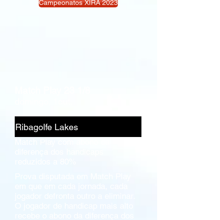
Campeonatos XIRA 2023
Match Play 23 1/8
domingo, 1out.
Ribagolfe Lakes
Match Play com abono da
diferença dos handicaps
reduzidos a 80%
Prova disputada em Match Play
em que em cada jornada, cada
jogador defronta outro a eliminar. ​
O jogador de handicap mais alto
recebe o abono da diferença dos