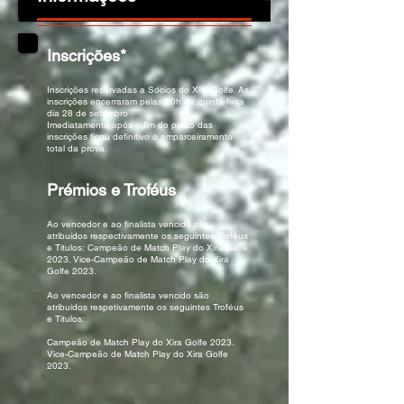
Inscrições*
Inscrições reservadas a Sócios do Xira Golfe. As
inscrições encerraram pelas 20h de quinta-feira
dia 28 de setembro
Imediatamente após o fim do prazo das
inscrições ficou definitivo o emparceiramento
total da prova.
Prémios e Troféus
Ao vencedor e ao finalista vencido são
atribuídos respectivamente os seguintes Troféus
e Títulos: Campeão de Match Play do Xira Golfe
2023. Vice-Campeão de Match Play do Xira
Golfe 2023.
Ao vencedor e ao finalista vencido são
atribuídos respetivamente os seguintes Troféus
e Títulos:
Campeão de Match Play do Xira Golfe 2023.
Vice-Campeão de Match Play do Xira Golfe
2023.