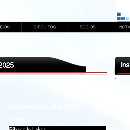
EIOS
CIRCUITOS
SÓCIOS
NOTÍ
Ins
2025
Campeonato-Xira 2025
sábado, 5jul.
Ribagolfe Lakes