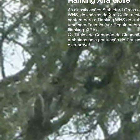
Ranking Xira Golfe
As classificações Stableford Gross 
WHS, dos sócios do Xira Golfe, nest
contam para o Ranking WHS do clu
uma com Peso 2x (ver Regulamento
Ranking XIRA).
Os Títulos de Campeão do Clube sã
atribuídos pela pontuação do Ranki
esta prova!