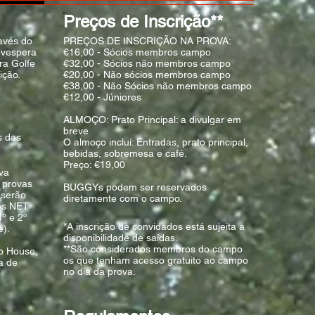
Preços de Inscrição**
ravés do
PREÇOS DE INSCRIÇÃO NA PROVA:
tevespera
€16,00 - Sócios membros campo
ra Golfe
€32,00 - Sócios não membros campo
ição.
€20,00 - Não sócios membros campo
€38,00 - Não Sócios não membros campo
€12,00 - Júniores
ALMOÇO: Prato Principal: a divulgar em
breve
s das
O almoço incluí: Entradas, prato principal,
bebidas, sobremesa e café.
Preço: €19,00
va
 provas
BUGGYs podem ser reservados
 serão
diretamente com o campo.
dos NET
º e 2º
*A inscrição de convidados está sujeita a
e).
disponibilidade de saídas.
**São considerados membros do campo
b House,
os que tenham acesso gratuito ao campo
a de
no dia da prova.