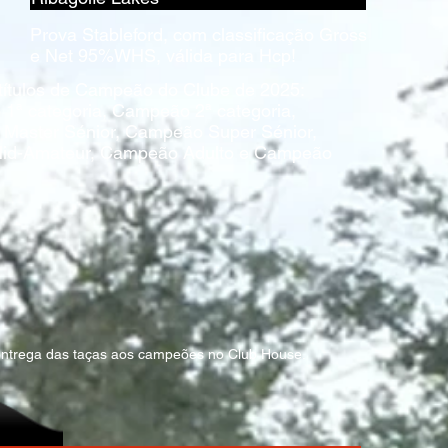
Prova Stableford, com classificação Gross
e Net 95%WHS, válida para Hcp!
 títulos de Campeão do Clube de 2025:
ª categoria, Campeão 2ª categoria,
aster Sénior, Campeão Super Sénior,
id-Amateur, Campeão Adulto e Campeão
entrega das taças aos campeões no Club House.