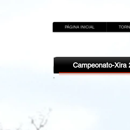
PÁGINA INICIAL
TORN
Campeonato-Xira 