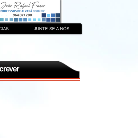
CIAS
JUNTE-SE A NÓS
crever