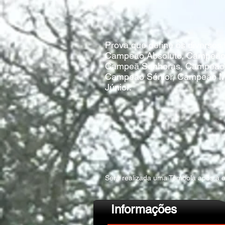
Prova que define os diversos
Campeão Absoluto, Campeão 1
Campeã Senhoras, Campeão M
Campeão Sénior, Campeão M
Júnior.
Será realizada uma Tômbola após a 
Informações