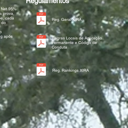
Regulamentos
e Net 95%
a prova,
be, cada
Reg. Geral XIRA
 do
o
ng após
Regras Locais de Aplicação
Permanente e Código de
Conduta
Reg. Rankings XIRA