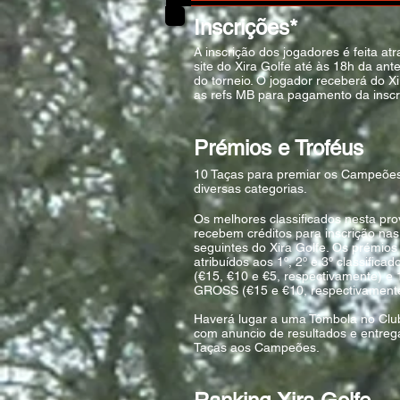
Inscrições*
A inscrição dos jogadores é feita at
site do Xira Golfe até às 18h da an
do torneio. O jogador receberá do Xi
as refs MB para pagamento da inscr
Prémios e Troféus
10 Taças para premiar os Campeõe
diversas categorias.
Os melhores classificados nesta pro
recebem créditos para inscrição nas
seguintes do Xira Golfe. Os prémios
atribuídos aos 1º, 2º e 3º classifica
(€15, €10 e €5, respectivamente) e 1
GROSS (€15 e €10, respectivament
Haverá lugar a uma Tômbola no Clu
com anuncio de resultados e entreg
Taças aos Campeões.