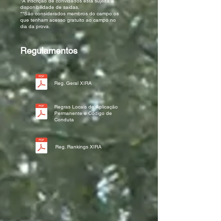
*A inscrição de convidados está sujeita a
disponibilidade de saídas.
**São considerados membros do campo os
que tenham acesso gratuito ao campo no
dia da prova.
Regulamentos
Reg. Geral XIRA
Regras Locais de Aplicação
Permanente e Código de
Conduta
Reg. Rankings XIRA