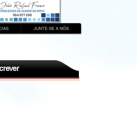
CIAS
JUNTE-SE A NÓS
crever