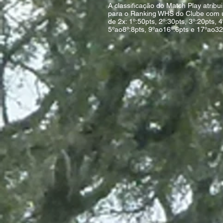
A classificação do Match Play atribu
para o Ranking WHS do Clube com
de 2x: 1º:50pts, 2º:30pts, 3º:20pts, 4
5ºao8º:8pts, 9ºao16º:6pts e 17ºao32