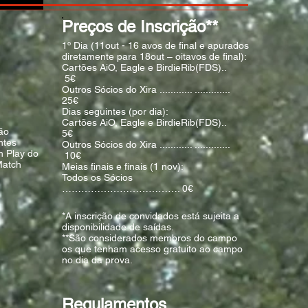
Preços de Inscrição**
1º Dia (11out - 16 avos de final e apurados
diretamente para 18out – oitavos de final):
Cartões AiO, Eagle e BirdieRib(FDS)..
5€
Outros Sócios do Xira ............ .............
25€
Dias seguintes (por dia):
Cartões AiO, Eagle e BirdieRib(FDS)..
são
5€
ntes
Outros Sócios do Xira ............ .............
h Play do
10€
Match
Meias finais e finais (1 nov):
Todos os Sócios
………………………………. 0€
*A inscrição de convidados está sujeita a
disponibilidade de saídas.
**São considerados membros do campo
os que tenham acesso gratuito ao campo
no dia da prova.
Regulamentos