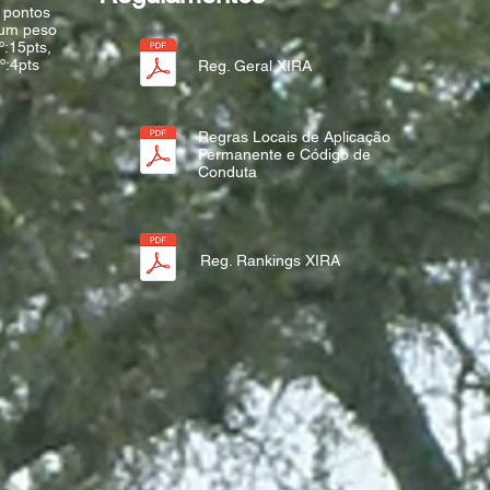
i pontos
 um peso
º:15pts,
º:4pts
Reg. Geral XIRA
Regras Locais de Aplicação
Permanente e Código de
Conduta
Reg. Rankings XIRA