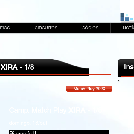
EIOS
CIRCUITOS
SÓCIOS
NOTÍ
Ins
XIRA - 1/8
Match Play 2020
Camp. Match Play XIRA - 1/8
domingo, 18/out.
Ribagolfe II