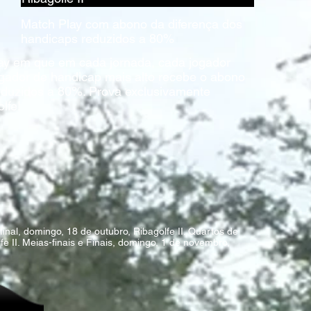
Match Play com abono da diferença dos
handicaps reduzidos a 80%
ay em que em cada jornada, cada jogador
 jogador de handicap mais alto recebe o abono
eduzidos a 80%. ​Prova exclusivamente
lfe!
final, domingo, 18 de outubro, Ribagolfe II. Quartos de
fe II. Meias-finais e Finais, domingo, 1 de novembro,