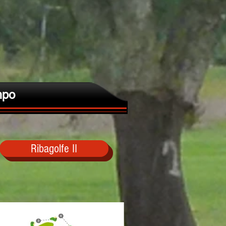
po
Ribagolfe II