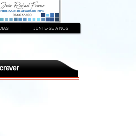
CIAS
JUNTE-SE A NÓS
crever