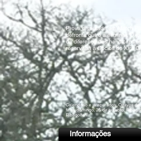
Prova disputada em Match Pl
defronta outro a eliminar. ​O
da diferença dos handicaps r
reservada a Sócios do Xira Go
Calendário e já apurados: Oitavos de 
final, domingo, 25 de outubro, Ribagol
Ribagolfe II.
Informações