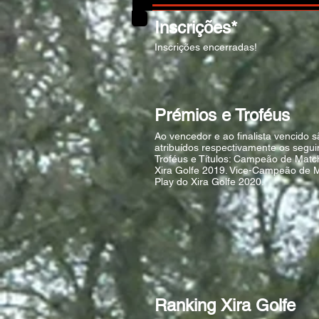
Inscrições*
Inscrições encerradas!
Prémios e Troféus
Ao vencedor e ao finalista vencido 
atribuídos respectivamente os segui
Troféus e Títulos: Campeão de Matc
Xira Golfe 2019. Vice-Campeão de 
Play do Xira Golfe 2020.
Ranking Xira Golfe