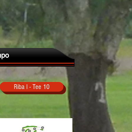
po
Riba I - Tee 10