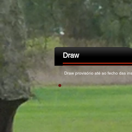
Draw
Draw provisório até ao fecho das ins