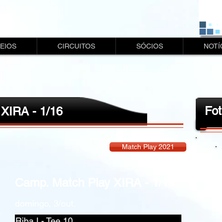
EIOS
CIRCUITOS
SÓCIOS
NOTÍ
Fot
XIRA - 1/16
Match Play 2021
Camp. Match Play XIRA - 1/16
domingo, 3/out.
Riba I - Tee 10