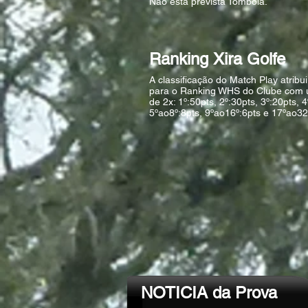
Não está prevista Tômbola.
Ranking Xira Golfe
A classificação do Match Play atribu
para o Ranking WHS do Clube com
de 2x: 1º:50pts, 2º:30pts, 3º:20pts, 4
5ºao8º:8pts, 9ºao16º:6pts e 17ºao32
NOTICIA da Prova