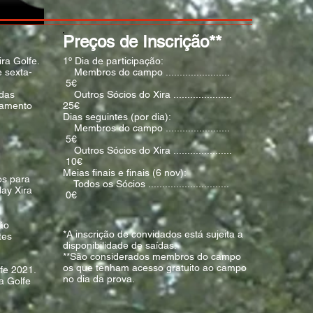
Preços de Inscrição**
ra Golfe.
1º Dia de participação:
 sexta-
Membros do campo .......................
5€
 das
Outros Sócios do Xira .....................
iramento
25€
Dias seguintes (por dia):
Membros do campo .......................
5€
Outros Sócios do Xira .....................
10€
Meias finais e finais (6 nov):
os para
Todos os Sócios .............................
lay Xira
0€
são
*A inscrição de convidados está sujeita a
tes
disponibilidade de saídas.
**São considerados membros do campo
os que tenham acesso gratuito ao campo
fe 2021.
no dia da prova.
a Golfe