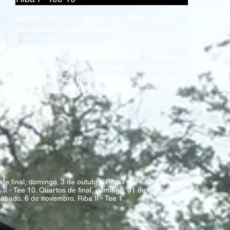
Match Play com abono da diferença dos
handicaps reduzidos a 80%
de 6ª feira, dia 1 de Outubro. O Draw ficou
scrições. Prova disputada em Match Play em
ador defronta outro a eliminar. ​O jogador de
abono da diferença dos handicaps reduzidos a
servada a Sócios do Xira Golfe!
e final, domingo, 3 de outubro, Riba I - Tee 10. Oitavos
 II - Tee 10. Quartos de final, domingo, 31 de outubro,
 sábado, 6 de novembro, Riba II - Tee 1.