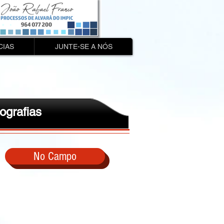
CIAS
JUNTE-SE A NÓS
ografias
No Campo