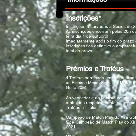
Inscrições*
Inscrições reservadas a Sócios do Xi
As inscrições encerram pelas 20h de
feira dia 1 de outubro!
Imediatamente após o fim do prazo
inscrições fica definitivo o emparce
total da prova.
Prémios e Troféus
4 Troféus para cada um dos apurad
as Finais e Meias-Finais do Match P
Golfe 2021.
Ao vencedor e ao finalista vencido 
atribuídos respetivamente os seguin
Troféus e Títulos:
Campeão de Match Play do Xira Gol
Vice-Campeão de Match Play do Xir
2021.