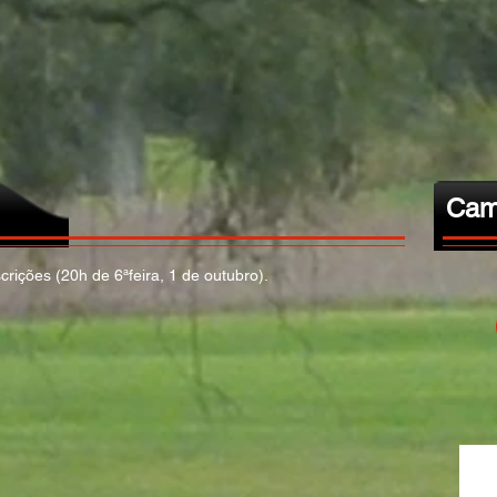
Cam
crições (20h de 6ªfeira, 1 de outubro).