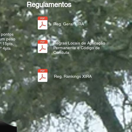
Regulamentos
Reg. Geral XIRA
i pontos
 um peso
Regras Locais de Aplicação
º:15pts,
Permanente e Código de
º:4pts
Conduta
Reg. Rankings XIRA