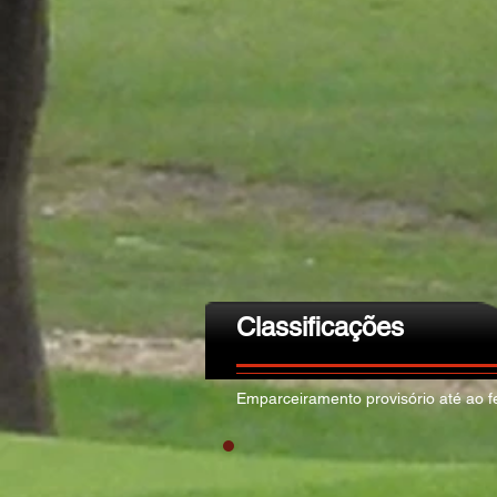
Classificações
Emparceiramento provisório até ao fe