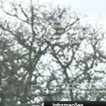
Inscrições encerraram às 20h 
definitivo com o fecho das in
que em cada jornada, cada jog
handicap mais alto recebe o 
80%. ​Prova exclusivamente re
Calendário completo: Dezasseis avos d
de final, domingo, 17 de outubro, Riba
Riba II - Tee 1. Meias-finais e Finais,
Informações