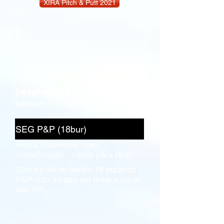
XIRA Pitch & Putt 2021
54deVerão-4 & P&P
sábado, 21/ago.
SEG P&P (18bur)
Prova Stableford, com
classificação , válida para Hcp!
Circuito 54 de Verão. ​18 buracos
P&P com saídas em linha a partir
das 16h.