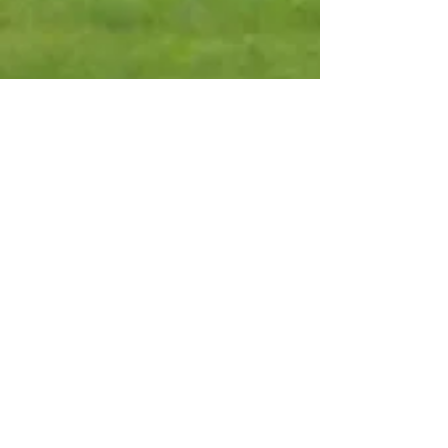
Campo
SEG P&P (18bur)
Classificações