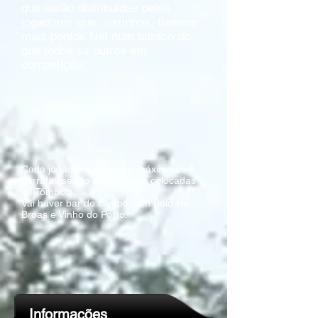
que serão distribuídas pelos
jogadores que, sozinhos, fizerem
mais pontos Net num buraco do
que todos os outros em
competição.
Cada jogador receberá o máximo de 6
garrafas sendo as restantes colocadas
na Tômbola.
Vai haver bar de campo com Bolo Rei,
Broas e Vinho do Porto.
Informações