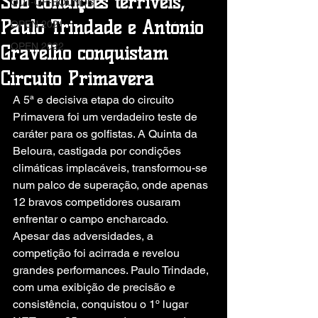
Sob condições terríveis,
OUT-OF-BOUNDS
Paulo Trindade e António
OPEN 2021
OPEN 2022
Gravelho conquistam
Circuito Primavera
A 5ª e decisiva etapa do circuito 
Primavera foi um verdadeiro teste de 
caráter para os golfistas. A Quinta da 
Beloura, castigada por condições 
climáticas implacáveis, transformou-se 
num palco de superação, onde apenas 
12 bravos competidores ousaram 
enfrentar o campo encharcado.
Apesar das adversidades, a 
competição foi acirrada e revelou 
grandes performances. Paulo Trindade, 
com uma exibição de precisão e 
consistência, conquistou o 1º lugar 