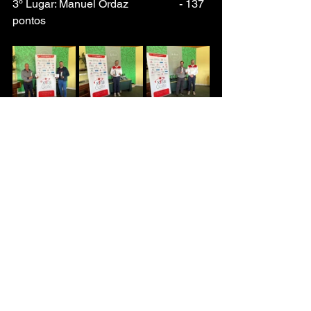
3º Lugar: Manuel Ordaz		- 137 
pontos
As próximas provas do calendário do 
Xira Golfe são as seguintes: