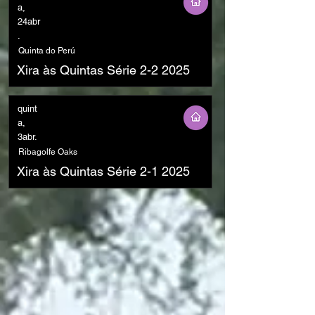
a,
24abr
.
Quinta do Perú
Xira às Quintas Série 2-2 2025
quint
a,
3abr.
Ribagolfe Oaks
Xira às Quintas Série 2-1 2025