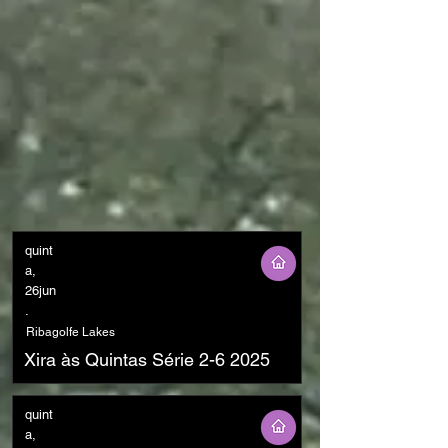
quint
a,
26jun
.
Ribagolfe Lakes
Xira às Quintas Série 2-6 2025
quint
a,