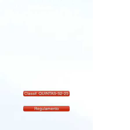
em 2 quintas feiras ao longo
de 3 meses. Contam os
melhores 4 resultados das 6
provas.
Troféus
Classif. QUINTAS-S2-25
Regulamento