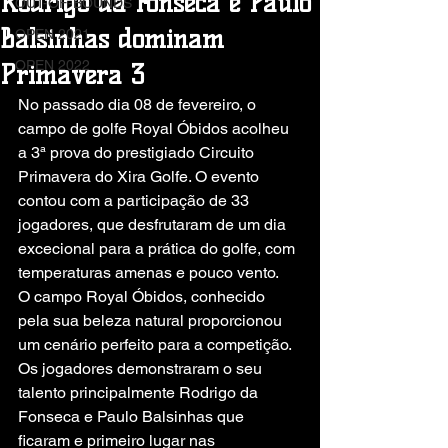
Rodrigo da Fonseca e Paulo
OUT-OF-BOUNDS
Balsinhas dominam
OPEN 2021
OPEN 2022
Primavera 3
No passado dia 08 de fevereiro, o 
campo de golfe Royal Óbidos acolheu 
a 3ª prova do prestigiado Circuito 
Primavera do Xira Golfe. O evento 
contou com a participação de 33 
jogadores, que desfrutaram de um dia 
excecional para a prática do golfe, com 
temperaturas amenas e pouco vento.
O campo Royal Óbidos, conhecido 
pela sua beleza natural proporcionou 
um cenário perfeito para a competição. 
Os jogadores demonstraram o seu 
talento principalmente Rodrigo da 
Fonseca e Paulo Balsinhas que 
ficaram e primeiro lugar nas 