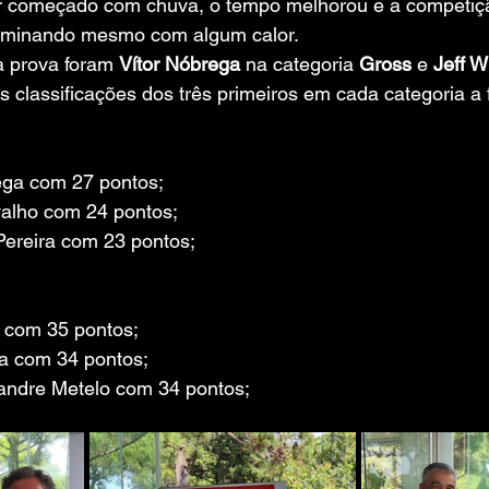
r começado com chuva, o tempo melhorou e a competiç
erminando mesmo com algum calor.
 prova foram 
Vítor Nóbrega
 na categoria 
Gross
 e 
Jeff W
s classificações dos três primeiros em cada categoria a 
rega com 27 pontos;
valho com 24 pontos;
Pereira com 23 pontos;
n com 35 pontos;
a com 34 pontos;
xandre Metelo com 34 pontos;