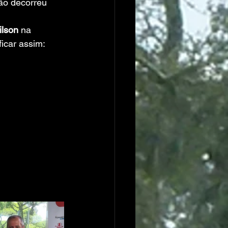
ão decorreu 
ilson
 na 
ficar assim: