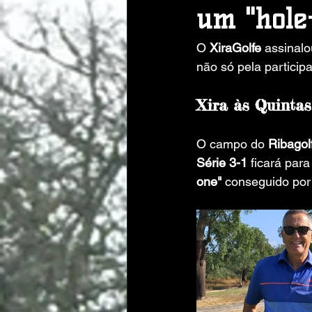
um "hole
O 
XiraGolfe
 assinal
não só pela partic
Xira às Quintas 
O campo do 
Ribagol
Série 3-1
 ficará par
one"
 conseguido por