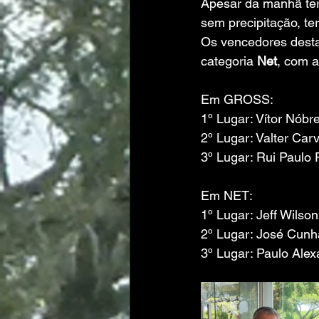
Apesar da manhã te
sem precipitação, t
Os vencedores desta
categoria 
Net
, com a
Em GROSS:
1º Lugar: Vítor Nób
2º Lugar: Valter Car
3º Lugar: Rui Paulo 
Em NET:
1º Lugar: Jeff Wilso
2º Lugar: José Cunh
3º Lugar: Paulo Ale