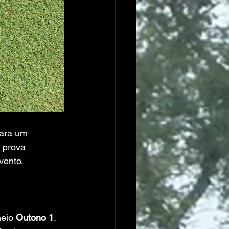
para um 
 prova 
vento.
neio 
Outono 1
. 