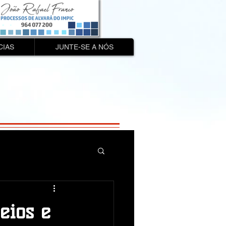
CIAS
JUNTE-SE A NÓS
eios e