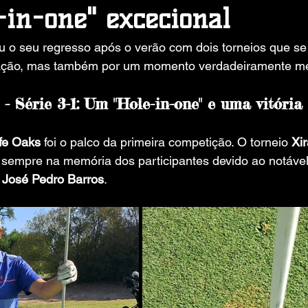
-in-one" excecional
ou o seu regresso após o verão com dois torneios que s
ipação, mas também por um momento verdadeiramente m
- Série 3-1: Um "Hole-in-one" e uma vitória
fe Oaks
 foi o palco da primeira competição. O torneio 
Xir
a sempre na memória dos participantes devido ao notável
 
José Pedro Barros
.