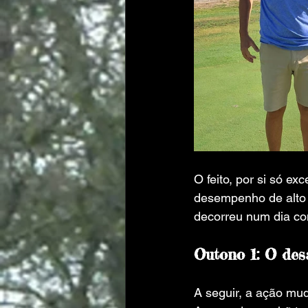
O feito, por si só e
desempenho de alto n
decorreu num dia com
Outono 1: O de
A seguir, a ação mu