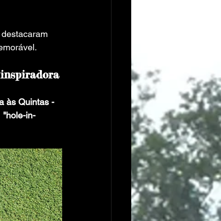
e destacaram 
emorável.
 inspiradora
a às Quintas - 
 
"hole-in-