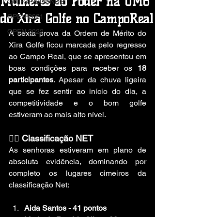
Mulheres ao Poder na OM6
OUT-OF-BOUNDS
do Xira Golfe no CampoReal
OPEN 2021
OPEN 2022
A sexta prova da Ordem de Mérito do 
Xira Golfe ficou marcada pelo regresso 
ao Campo Real, que se apresentou em 
boas condições para receber os 
18 
participantes
. Apesar da chuva ligeira 
que se fez sentir ao início do dia, a 
competitividade e o bom golfe 
estiveram ao mais alto nível.
🏌️‍♀️ Classificação NET
As senhoras estiveram em plano de 
absoluta evidência, dominando por 
completo os lugares cimeiros da 
classificação Net:
Aida Santos - 41 pontos           