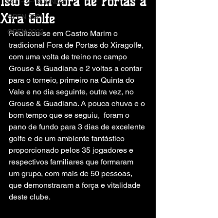
Isto é um Fora de Portas à
OUT-OF-BOUNDS
Xira Golfe
OPEN 2021
OPEN 2022
Realizou-se em Castro Marim o 
tradicional Fora de Portas do Xiragolfe, 
com uma volta de treino no campo 
Grouse & Guadiana e 2 voltas a contar 
para o torneio, primeiro na Quinta do 
Vale e no dia seguinte, outra vez, no 
Grouse & Guadiana. A pouca chuva e o 
bom tempo que se seguiu,  foram o 
pano de fundo para 3 dias de excelente 
golfe e de um ambiente fantástico 
proporcionado pelos 35 jogadores e 
respectivos familiares que formaram 
um grupo, com mais de 50 pessoas, 
que demonstraram a força e vitalidade 
deste clube.