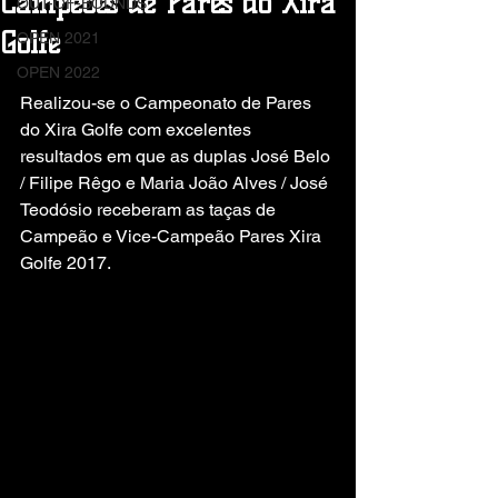
Campeões de Pares do Xira
OUT-OF-BOUNDS
Golfe
OPEN 2021
OPEN 2022
Realizou-se o Campeonato de Pares 
do Xira Golfe com excelentes 
resultados em que as duplas José Belo 
/ Filipe Rêgo e Maria João Alves / José 
Teodósio receberam as taças de 
Campeão e Vice-Campeão Pares Xira 
Golfe 2017.