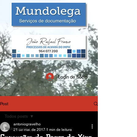
Login de Sócio
Post
Todos posts
antoniogravelho
Todos posts
21 de mai. de 2017
1 min de leitura