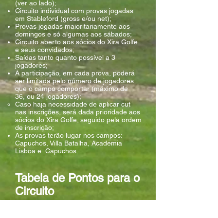
(ver ao lado);
Circuito individual com provas jogadas
em Stableford (gross e/ou net);
Provas jogadas maioritariamente aos
domingos e só algumas aos sábados;
Circuito aberto aos sócios do Xira Golfe
e seus convidados;
Saídas tanto quanto possível a 3
jogadores;
A participação, em cada prova, poderá
ser limitada pelo número de jogadores
que o campo comportar (máximo de
36, ou 24 jogadores);
Caso haja necessidade de aplicar cut
nas inscrições, será dada prioridade aos
sócios do Xira Golfe; seguido pela ordem
de inscrição;
As provas terão lugar nos campos:
Capuchos, Villa Batalha, Academia
Lisboa e Capuchos.
Tabela de Pontos para o
Circuito
A classificação do Circuito é