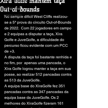
Xira Golfe mantém taça
OUT-OF-BOUNDS
Out-of-Bounds
OPEN 2021
OPEN 2022
No sempre difícil West Cliffs realizou-
se a 5ª prova do circuito Out-of-Bounds 
de 2022.  Com 22 jogadores em campo 
e 2 equipas a disputar a taça, Xira 
Golfe e JuveGolfe, a dificuldade do 
percurso ficou evidente com um PCC 
de +3. 
A disputa da taça foi bastante renhida e 
no fim, por  apenas uma pancada, o 
Xira Golfe logrou manter a taça em sua 
posse, ao realizar 512 pancadas contra 
as 513 da JuveGolfe.
A equipa base do XiraGolfe fez 351 
pancadas contra as 347 pancadas da 
equipa base da JuveGolfe. Os 2 
melhores do XiraGolfe fizeram 161 