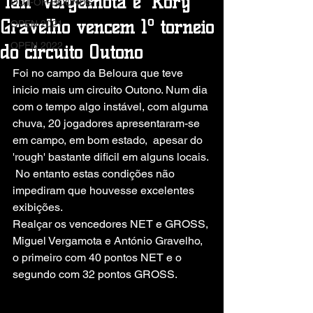
'Ian' Vergamota e 'Rory'
OUT-OF-BOUNDS
Gravelho vencem 1º torneio
OPEN 2021
OPEN 2022
do circuito Outono
Foi no campo da Beloura que teve 
inicio mais um circuito Outono. Num dia 
com o tempo algo instável, com alguma 
chuva, 20 jogadores apresentaram-se 
em campo, em bom estado,  apesar do 
'rough' bastante dificil em alguns locais. 
 No entanto estas condições não 
impediram que houvesse excelentes 
exibições. 
Realçar os vencedores NET e GROSS, 
Miguel Vergamota e António Gravelho, 
o primeiro com 40 pontos NET e o 
segundo com 32 pontos GROSS.