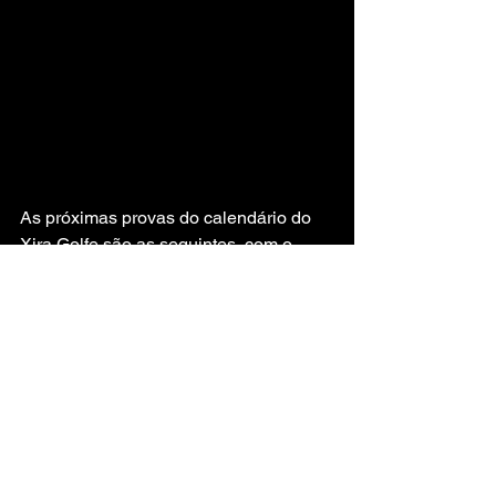
As próximas provas do calendário do 
Xira Golfe são as seguintes, com o 
destaque para a Taça da Fundação.