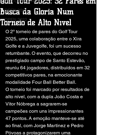
Golf Tour 2025: 32 Pares em
OUT-OF-BOUNDS
Busca da Glória Num
OPEN 2021
OPEN 2022
Torneio de Alto Nível
O 2º torneio de pares do Golf Tour 
2025, uma colaboração entre o Xira 
Golfe e a Juvegolfe, foi um sucesso 
retumbante. O evento, que decorreu no 
prestigiado campo de Santo Estevão, 
reuniu 64 jogadores, distribuídos em 32 
competitivos pares, na emocionante 
modalidade Four Ball Better Ball.
O torneio foi marcado por resultados de 
alto nível, com a dupla João Costa e 
Vitor Nóbrega a sagrarem-se 
campeões com uns impressionantes 
47 pontos. A emoção manteve-se até 
ao final, com Jorge Martinez e Pedro 
Póvoas a protagonizarem uma 