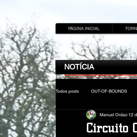
PÁGINA INICIAL
TORN
NOTÍCIA
Todos posts
OUT-OF-BOUNDS
Manuel Ordaz
12 d
Circuito 