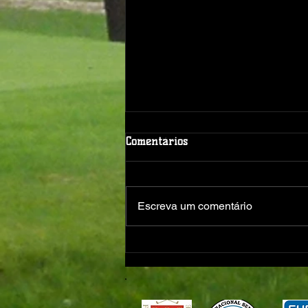
Comentários
Escreva um comentário
João Costa (Gross) e José Pedro
Vicente (Net) Triunfam no
Torneio de Verão 2026