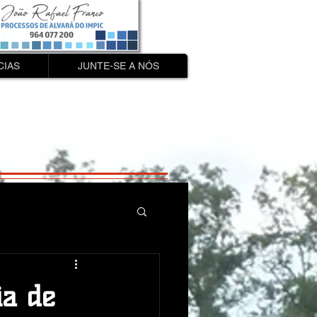
CIAS
JUNTE-SE A NÓS
ia de