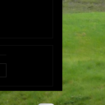
edida Ribagolfe e Xira no
Amateur