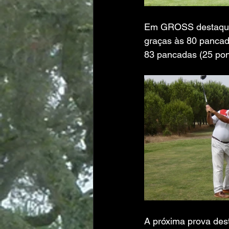
Em GROSS destaque p
graças às 80 pancad
83 pancadas (25 pon
A próxima prova dest