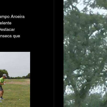
ampo Aroeira 
elente 
Destacar 
onseca que 