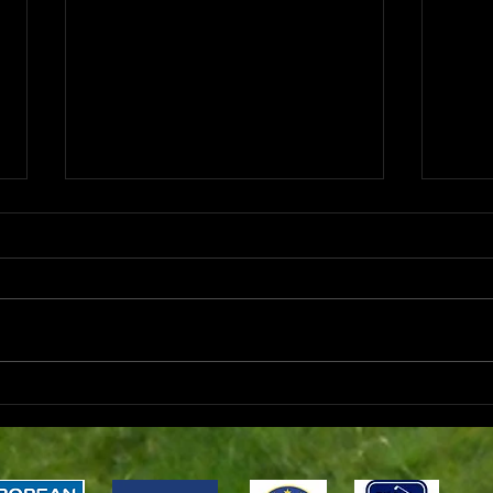
Campeonato Pares
Desp
/XiraàsQuintas / CN
Mid-
Pitch&Putt