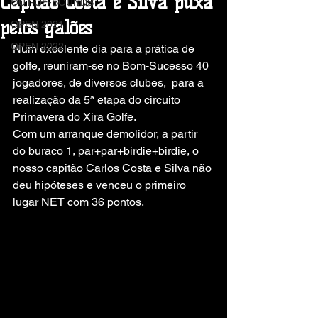
Capitão Costa e Silva puxa
OUT-OF-BOUNDS
pelos galões
OPEN 2021
OPEN 2022
Num excelente dia para a prática de 
golfe, reuniram-se no Bom-Sucesso 40 
jogadores, de diversos clubes,  para a 
realização da 5ª etapa do circuito 
Primavera do Xira Golfe. 
Com um arranque demolidor, a partir 
do buraco 1, par+par+birdie+birdie, o 
nosso capitão Carlos Costa e Silva não 
deu hipóteses e venceu o primeiro 
lugar NET com 36 pontos.