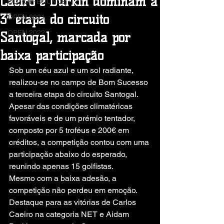
Caeiro e Durkin dominam a
OUT-OF-BOUNDS
3ª etapa do circuito
OPEN 2021
OPEN 2022
Santogal, marcada por
baixa participação
Sob um céu azul e um sol radiante, 
realizou-se no campo de Bom Sucesso 
a terceira etapa do circuito Santogal. 
Apesar das condições climatéricas 
favoráveis e de um prémio tentador, 
composto por 5 troféus e 200€ em 
créditos, a competição contou com uma 
participação abaixo do esperado, 
reunindo apenas 15 golfistas.
Mesmo com a baixa adesão, a 
competição não perdeu em emoção. 
Destaque para as vitórias de Carlos 
Caeiro na categoria NET e Aidam 