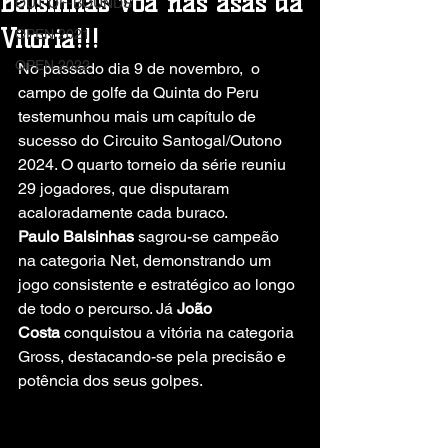
Balsinhas voa nas asas da
OUT-OF-BOUNDS
Vitória!!!
OPEN 2021
OPEN 2022
No passado dia 9 de novembro,  o 
campo de golfe da Quinta do Peru 
testemunhou mais um capítulo de 
sucesso do Circuito Santogal/Outono 
2024. O quarto torneio da série reuniu 
29 jogadores, que disputaram 
acaloradamente cada buraco.
Paulo Balsinhas
 sagrou-se campeão 
na categoria Net, demonstrando um 
jogo consistente e estratégico ao longo 
de todo o percurso. Já 
João 
Costa
 conquistou a vitória na categoria 
Gross, destacando-se pela precisão e 
potência dos seus golpes.