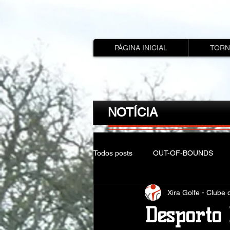
PÁGINA INICIAL
TORN
NOTÍCIA
Todos posts
OUT-OF-BOUNDS
Xira Golfe - Clube 
Desporto 