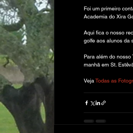
Foi um primeiro con
Academia do Xira Go
Aqui fica o nosso r
golfe aos alunos da 
Para além do nosso 
manhã em St. Estêvã
Veja 
Todas as Fotogr