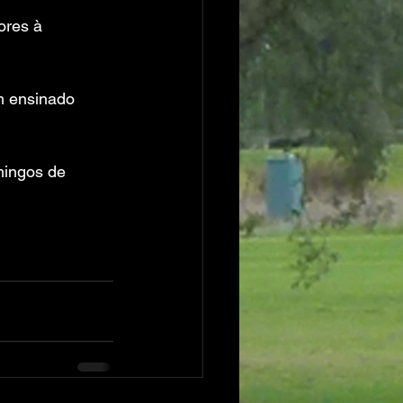
ores à 
m ensinado 
mingos de 