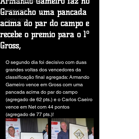
Armando Gameiro faz no
OUT-OF-BOUNDS
Gramacho uma pancada
OPEN 2021
OPEN 2022
acima do par do campo e
recebe o prémio para o 1º
Gross,
O segundo dia foi decisivo com duas 
grandes voltas dos vencedores da 
classificação final agregada: Armando 
Gameiro vence em Gross com uma 
pancada acima do par do campo 
(agregado de 62 pts.) e o Carlos Caeiro 
vence em Net com 44 pontos 
(agregado de 77 pts.)!