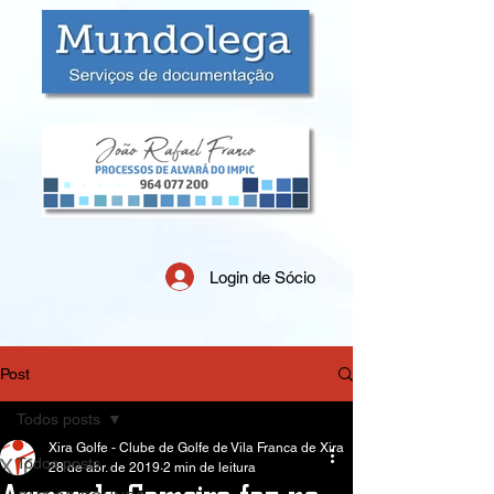
Login de Sócio
Post
Todos posts
Xira Golfe - Clube de Golfe de Vila Franca de Xira
Todos posts
28 de abr. de 2019
2 min de leitura