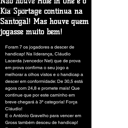
Não houve Hole in One e o
OUT-OF-BOUNDS
Kia Sportage continua na
OPEN 2021
OPEN 2022
Santogal! Mas houve quem
jogasse muito bem!
Foram 7 os jogadores a descer de 
handicap! Na liderança, Cláudio 
Lacerda (vencedor Net) que de prova 
em prova confirma o seu jogo a 
melhorar a olhos vistos e o handicap a 
descer em conformidade: De 30,5 está 
agora com 24,8 e promete mais! Que 
continue que por este caminho em 
breve chegará à 3ª categoria! Força 
Cláudio!
E o António Gravelho para vencer em 
Gross também desceu de handicap! 